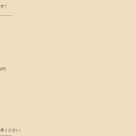
!!
――――
0円
で
承ください。
――――