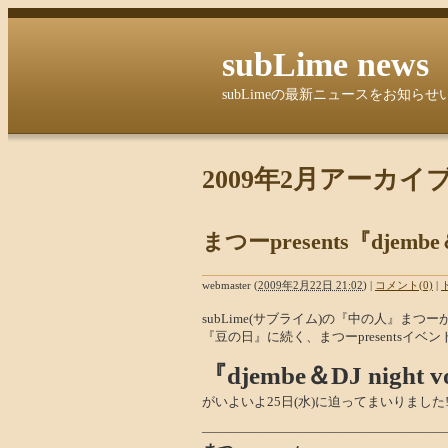
subLime news
subLimeの最新ニュースをお知らせ
2009年2月アーカイ
まつーpresents『djembe＆D
webmaster
(
2009年2月22日 21:02
)
|
コメント(0)
|
subLime(サブライム)の『中の人』まつー
『豆の日』に続く、まつーpresentsイベント
『djembe＆DJ night v
がいよいよ25日(水)に迫ってまいりました!
――――――――――――――――――