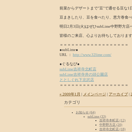
前菜からデザートまで"豆"で通せる豆な1日
豆まきしたり、豆を食べたり、恵方巻食べた
明日2月3日(火)はぜひsubLime中野野方店へ
皆様のご来店、心よりお待ちしております!
＝＝＝＝＝＝＝＝＝＝＝＝＝＝＝＝＝＝
●subLime●
URL ：
http://www.32lime.com/
●ぐるなび●
subLime吉祥寺北町店
subLime吉祥寺井の頭公園店
ととしぐれ下北沢店
＝＝＝＝＝＝＝＝＝＝＝＝＝＝＝＝＝＝
« 2009年1月
|
メインページ
|
アーカイブ
|
カテゴリ
お知らせ (64)
subLime (33)
吉祥寺本町店 (12)
中野野方店 (20)
吉祥寺北町店 (18)