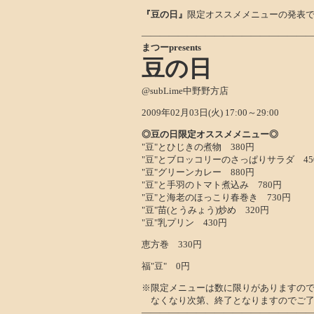
『豆の日』
限定オススメメニューの発表です
――――――――――――――――――
まつーpresents
豆の日
@subLime中野野方店
2009年02月03日(火) 17:00～29:00
◎豆の日限定オススメメニュー◎
"豆"とひじきの煮物 380円
"豆"とブロッコリーのさっぱりサラダ 45
"豆"グリーンカレー 880円
"豆"と手羽のトマト煮込み 780円
"豆"と海老のほっこり春巻き 730円
"豆"苗(とうみょう)炒め 320円
"豆"乳プリン 430円
恵方巻 330円
福"豆" 0円
※限定メニューは数に限りがありますの
なくなり次第、終了となりますのでご了
――――――――――――――――――