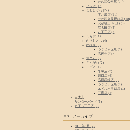
井の頭公園店 (14)
じゃや (12)
ととしぐれ (22)
下北沢店 (11)
井の頭公園駅前店 (10)
武蔵境店(FC店) (6)
江古田店 (5)
八王子店 (8)
くろ寅 (12)
かきおとし (4)
串揚屋 (5)
つつじヶ丘店 (1)
高円寺店 (2)
生ハム (8)
えんがわ (2)
エビス (10)
平塚店 (3)
川口店 (4)
高田馬場店 (5)
つつじヶ丘店 (2)
エビス本川越店 (1)
三鷹店 (1)
三鷹店
サンダーバード (5)
京王八王子店 (2)
月別
アーカイブ
2010年8月 (2)