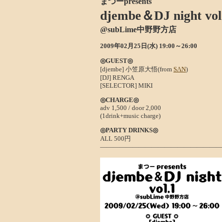
まつーpresents
djembe＆DJ night vol
@subLime中野野方店
2009年02月25日(水) 19:00～26:00
◎GUEST◎
[djembe] 小笠原大悟(from
SΛN
)
[DJ] RENGA
[SELECTOR] MIKI
◎CHARGE◎
adv 1,500 / door 2,000
(1drink+music charge)
◎PARTY DRINKS◎
ALL 500円
――――――――――――――――――