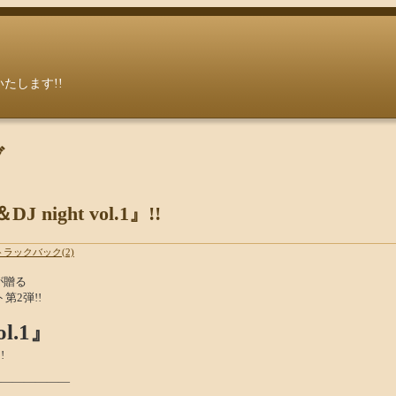
いたします!!
ブ
J night vol.1』!!
トラックバック(2)
が贈る
第2弾!!
ol.1』
!
―――――――