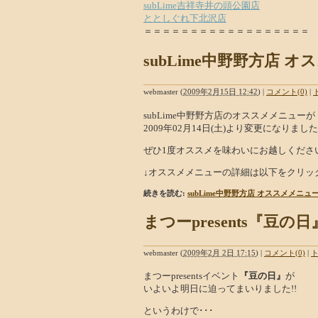
subLime吉祥寺井の頭公園店
ととしぐれ下北沢店
＝＝＝＝＝＝＝＝＝＝＝＝＝＝＝＝＝＝
subLime中野野方店 オ
webmaster
(
2009年2月15日 12:42
)
|
コメント(0)
|
subLime中野野方店のオススメメニューが
2009年02月14日(土)より変更になりました!
ぜひ1度オススメを味わいにお越しください
↓オススメメニューの詳細は以下をクリッ
続きを読む:
subLime中野野方店 オススメメニュー
まつーpresents『豆の
webmaster
(
2009年2月 2日 17:15
)
|
コメント(0)
|
ト
まつーpresentsイベント
『豆の日』
が
いよいよ明日に迫ってまいりました!!
というわけで･･･